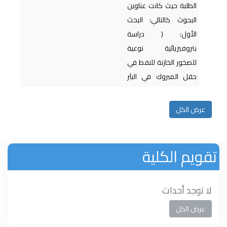
الطلبة حيث كانت عناوين
البحوث كالتالي: البحث
الأول: ( دراسة
بتروفيزيائية نوعية
للصخور الخازنة للنفط في
حقل المبروك في البئر
رقم A125-17...
المزيد
عرض الكل
كلية البيئة والموارد الطبيعية تُطلق
تقويم الكلية
فعاليات المعرض البيئي الزراعي
الأول
لا توجد أحداث
توقيع ثلاث مذكرات تفاهم من قبل
كلية البيئة والموارد الطبيعية
عرض الكل