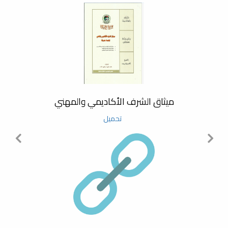
#لجنة_التسليم_والاستلام
#شهائد_تخرج
معرض_التعريف_بكليات_جامعة_مصراتة
ميثاق الشرف الأكاديمي والمهني
#اعتماد_نتيجة_كلية_البيئةوالمواردالطبيعية
تحميل
#اجتماع_مجلس_الكلية
#مبادرة_زرع_مليار_شجرة
#مبادرة_زرع_مليار_شجرة