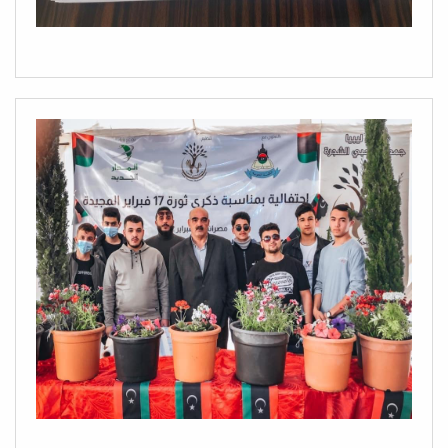
#تسليم_واستلام_ادارة_الكلية.
#دورة_تدريبية_اساسيات_الأرشفة.
#دورة_تدريبية_أساسيات_الأرشفة_وتداول_ا
#انشطة_الكلية
#تخريج_الدفعة_السادسة_لقسم_الجيولوجيا
#ورشة_عمل_الاستبانات_الالكتروني
#تسليم_درع_لإدارة_كلية_البيئة_والموارد_الط